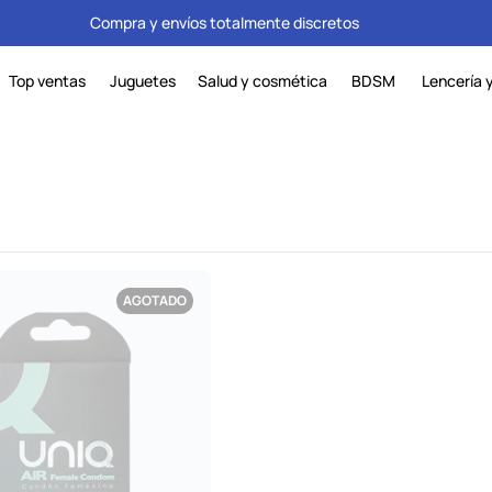
Compra y envíos totalmente discretos
Top ventas
Juguetes
Salud y cosmética
BDSM
Lencería 
AGOTADO