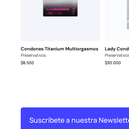
Condones Titanium Multiorgasmos
Lady Cond
Proveedor:
Proveedor:
Preservativos
Preservativo
Precio
Precio
$8.500
$30.000
habitual
habitual
Suscríbete a nuestra Newslett