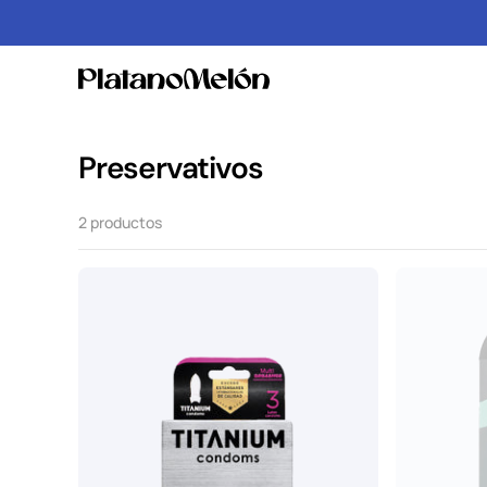
Mucho más que un sex shop o tienda erótica
Preservativos
2 productos