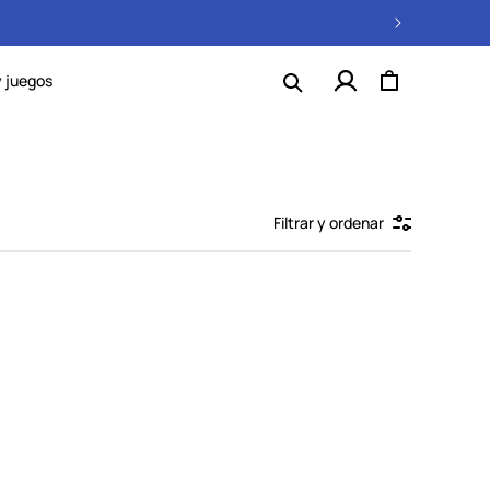
Regístrate
Carrito
y juegos
o
inicia
sesión
Filtrar y ordenar